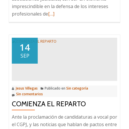
imprescindible en la defensa de los intereses
Leer
profesionales de
[…]
más
sobre
JUNTA
NACIONAL
14
DE
SEP
JUECES
Jesus Villegas
Publicado en
Sin categoría
Sin comentarios
COMIENZA EL REPARTO
Ante la proclamación de candidaturas a vocal por
el CGPJ, y las noticias que hablan de pactos entre