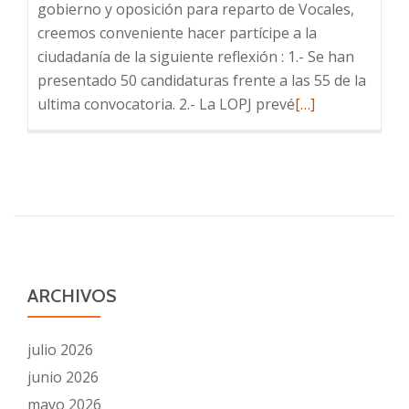
gobierno y oposición para reparto de Vocales,
creemos conveniente hacer partícipe a la
ciudadanía de la siguiente reflexión : 1.- Se han
presentado 50 candidaturas frente a las 55 de la
Leer
ultima convocatoria. 2.- La LOPJ prevé
[…]
más
sobre
COMIENZA
EL
REPARTO
ARCHIVOS
julio 2026
junio 2026
mayo 2026