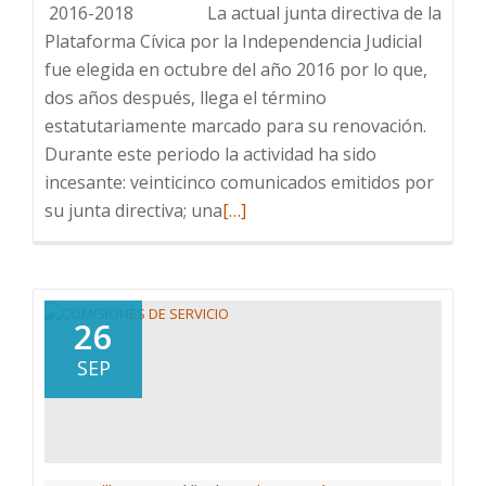
2016-2018 La actual junta directiva de la
Plataforma Cívica por la Independencia Judicial
fue elegida en octubre del año 2016 por lo que,
dos años después, llega el término
estatutariamente marcado para su renovación.
Durante este periodo la actividad ha sido
incesante: veinticinco comunicados emitidos por
Leer
su junta directiva; una
[…]
más
sobre
INFORME
GENERAL
26
PLATAFORMA
SEP
2016-
2018