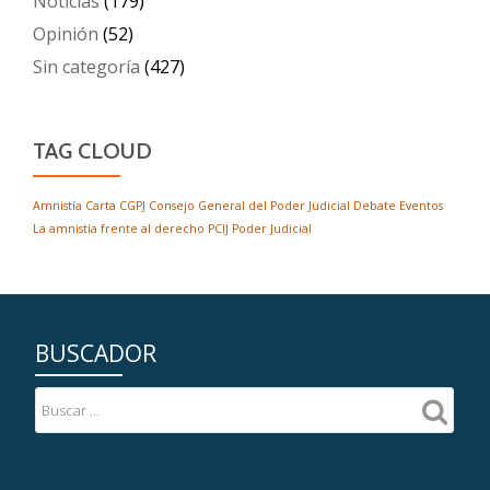
Noticias
(179)
Opinión
(52)
Sin categoría
(427)
TAG CLOUD
Amnistía
Carta
CGPJ
Consejo General del Poder Judicial
Debate
Eventos
La amnistía frente al derecho
PCIJ
Poder Judicial
BUSCADOR