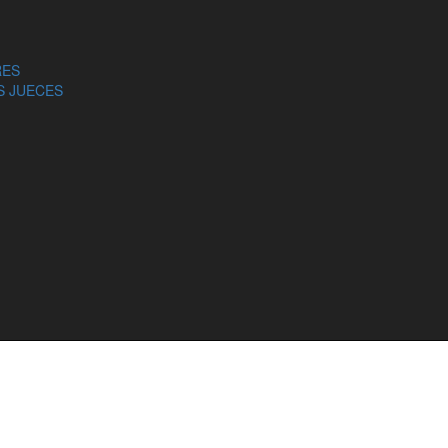
RES
Plataforma Cívica por la Independencia Judicial.
S JUECES
 del Consejo General del Poder Judicial, entre otras
o de la entrevista completa.