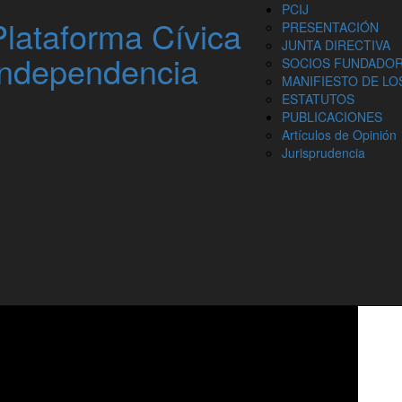
PCIJ
Plataforma Cívica
PRESENTACIÓN
JUNTA DIRECTIVA
Independencia
SOCIOS FUNDADO
do
, ha concedido su primera entrevista desde que ocupó el cargo a la 
MANIFIESTO DE LO
io Fiscal, el Modelo de Instrucción del Proceso Penal o la politización
ESTATUTOS
PUBLICACIONES
de las cuestiones más relevantes que abarcamos. Abajo tienes el vide
Artículos de Opinión
Jurisprudencia