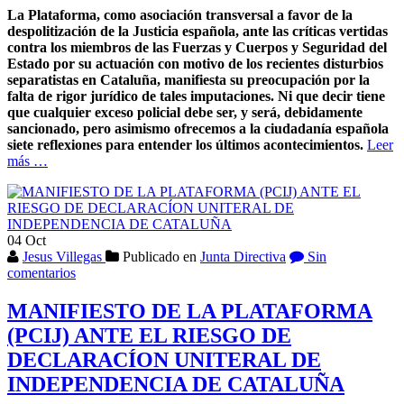
La Plataforma, como asociación transversal a favor de la
despolitización de la Justicia española, ante las críticas vertidas
contra los miembros de las Fuerzas y Cuerpos y Seguridad del
Estado por su actuación con motivo de los recientes disturbios
separatistas en Cataluña, manifiesta su preocupación por la
falta de rigor jurídico de tales imputaciones. Ni que decir tiene
que cualquier exceso policial debe ser, y será, debidamente
sancionado, pero asimismo ofrecemos a la ciudadanía española
siete reflexiones para entender los últimos acontecimientos.
Leer
Acerca
más
…
deDeclaración
de
la
Plataforma
04
Oct
(PCIJ)
Jesus Villegas
Publicado en
Junta Directiva
Sin
a
comentarios
favor
de
las
MANIFIESTO DE LA PLATAFORMA
Fuerzas
(PCIJ) ANTE EL RIESGO DE
y
Cuerpos
DECLARACÍON UNITERAL DE
de
INDEPENDENCIA DE CATALUÑA
Seguridad
del