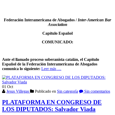
Federación Interamericana de Abogados /
Inter-American Bar
Association
Capítulo Español
COMUNICADO:
Ante el llamado proceso soberanista catalán, el Capítulo
Español de la Federación Interamericana de Abogados
Acerca
comunica lo siguiente:
Leer más
…
deCONDENA
INTERAMERICANA
AL
01
Oct
SECESIONISMO
Jesus Villegas
Publicado en
Sin categoría
Sin comentarios
EN
CATALUÑA
PLATAFORMA EN CONGRESO DE
LOS DIPUTADOS: Salvador Viada