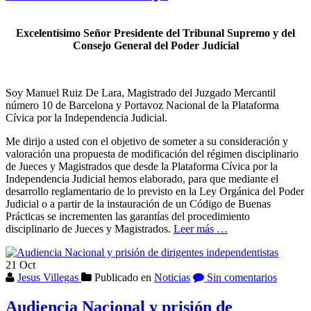
Excelentísimo Señor Presidente del Tribunal Supremo y del
Consejo General del Poder Judicial
Soy Manuel Ruiz De Lara, Magistrado del Juzgado Mercantil
número 10 de Barcelona y Portavoz Nacional de la Plataforma
Cívica por la Independencia Judicial.
Me dirijo a usted con el objetivo de someter a su consideración y
valoración una propuesta de modificación del régimen disciplinario
de Jueces y Magistrados que desde la Plataforma Cívica por la
Independencia Judicial hemos elaborado, para que mediante el
desarrollo reglamentario de lo previsto en la Ley Orgánica del Poder
Judicial o a partir de la instauración de un Código de Buenas
Prácticas se incrementen las garantías del procedimiento
Acerca
disciplinario de Jueces y Magistrados.
Leer más
…
deCarta
abierta
21
Oct
de
Jesus Villegas
Publicado en
Noticias
Sin comentarios
Manuel
Ruiz
de
Audiencia Nacional y prisión de