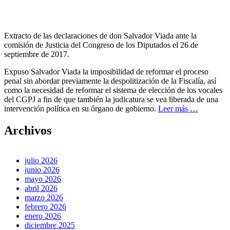
Extracto de las declaraciones de don Salvador Viada ante la
comisión de Justicia del Congreso de los Diputados el 26 de
septiembre de 2017.
Expuso Salvador Viada la imposibilidad de reformar el proceso
penal sin abordar previamente la despolitización de la Fiscalía, así
como la necesidad de reformar el sistema de elección de los vocales
del CGPJ a fin de que también la judicatura se vea liberada de una
Acerca
intervención política en su órgano de gobierno.
Leer más
…
dePLATA
EN
Archivos
CONGRES
DE
LOS
julio 2026
DIPUTADO
junio 2026
Salvador
mayo 2026
Viada
abril 2026
marzo 2026
febrero 2026
enero 2026
diciembre 2025