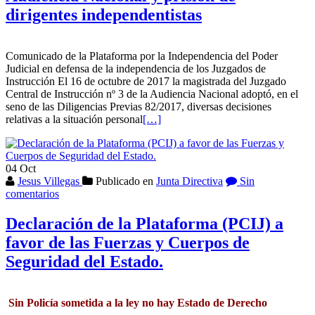
Lara
dirigentes independentistas
al
Presidente
del
Consejo
Comunicado de la Plataforma por la Independencia del Poder
Judicial en defensa de la independencia de los Juzgados de
Instrucción El 16 de octubre de 2017 la magistrada del Juzgado
Central de Instrucción nº 3 de la Audiencia Nacional adoptó, en el
seno de las Diligencias Previas 82/2017, diversas decisiones
Leer
relativas a la situación personal
[…]
más
sobre
Audiencia
04
Oct
Nacional
Jesus Villegas
Publicado en
Junta Directiva
Sin
y
comentarios
prisión
de
dirigentes
Declaración de la Plataforma (PCIJ) a
independentistas
favor de las Fuerzas y Cuerpos de
Seguridad del Estado.
Sin Policía sometida a la ley no hay Estado de Derecho