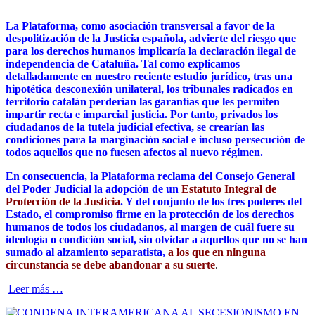
Estado.
La Plataforma, como asociación transversal a favor de la
despolitización de la Justicia española, advierte del riesgo que
para los derechos humanos implicaría la declaración ilegal de
independencia de Cataluña. Tal como explicamos
detalladamente en nuestro reciente estudio jurídico, tras una
hipotética desconexión unilateral, los tribunales radicados en
territorio catalán perderían las garantías que les permiten
impartir recta e imparcial justicia. Por tanto, privados los
ciudadanos de la tutela judicial efectiva, se crearían las
condiciones para la marginación social e incluso persecución de
todos aquellos que no fuesen afectos al nuevo régimen.
En consecuencia, la Plataforma reclama del Consejo General
del Poder Judicial la adopción de un
Estatuto Integral de
Protección de la Justicia
. Y del conjunto de los tres poderes del
Estado, el compromiso firme en la protección de los derechos
humanos de todos los ciudadanos, al margen de cuál fuere su
ideología o condición social, sin olvidar a aquellos que no se han
sumado al alzamiento separatista,
a los que en ninguna
circunstancia se debe abandonar a su suerte
.
Acerca
Leer más
…
deMANIFIESTO
DE