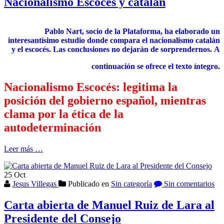
Nacionalismo Escocés y catalán
Pablo Nart, socio de la Plataforma, ha elaborado un
interesantísimo estudio donde compara el nacionalismo catalán
y el escocés. Las conclusiones no dejarán de sorprendernos.
A
continuación se ofrece el texto íntegro.
Nacionalismo Escocés: legitima la
posición del gobierno español, mientras
clama por la ética de la
autodeterminación
Acerca
Leer más
…
deNacionalismo
Escocés
25
Oct
y
Jesus Villegas
Publicado en
Sin categoría
Sin comentarios
catalán
Carta abierta de Manuel Ruiz de Lara al
Presidente del Consejo