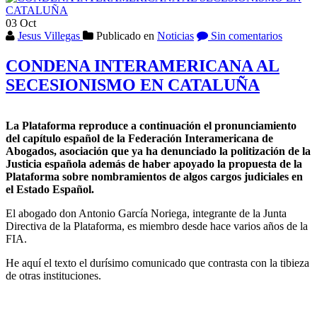
LA
03
Oct
PLATAFORMA
Jesus Villegas
Publicado en
Noticias
Sin comentarios
(PCIJ)
ANTE
EL
CONDENA INTERAMERICANA AL
RIESGO
SECESIONISMO EN CATALUÑA
DE
DECLARACÍON
UNITERAL
DE
La Plataforma reproduce a continuación el pronunciamiento
INDEPENDENCIA
del capítulo español de la Federación Interamericana de
DE
Abogados, asociación que ya ha denunciado la politización de la
CATALUÑA
Justicia española además de haber apoyado la propuesta de la
Plataforma sobre nombramientos de algos cargos judiciales en
el Estado Español.
El abogado don Antonio García Noriega, integrante de la Junta
Directiva de la Plataforma, es miembro desde hace varios años de la
FIA.
He aquí el texto el durísimo comunicado que contrasta con la tibieza
de otras instituciones.