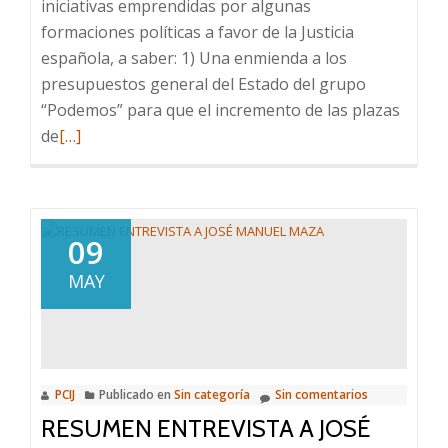
iniciativas emprendidas por algunas
formaciones políticas a favor de la Justicia
española, a saber: 1) Una enmienda a los
presupuestos general del Estado del grupo
“Podemos” para que el incremento de las plazas
Leer
de
[…]
más
sobre
Consenso
constitucional
09
a
MAY
favor
de
la
Justicia
PCIJ
Publicado en
Sin categoría
Sin comentarios
RESUMEN ENTREVISTA A JOSÉ