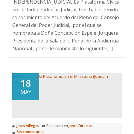
INDEPENDENCIA JUDICIAL La Plataforma Cívica
por la Independencia Judicial, tras haber tenido
conocimiento del Acuerdo del Pleno del Consejo
General del Poder Judicial, por el que se
nombraba a Doña Concepción Espejel Jorquera,
Presidenta de la Sala de lo Penal de la Audiencia
Leer
Nacional , pone de manifiesto lo siguiente
[…]
más
sobre
Dudas
sobre
18
el
MAY
nombramie
de
Concepción
Espejel
Jesus Villegas
Publicado en
Junta Directiva
Sin comentarios