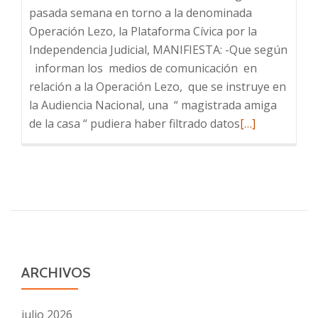
pasada semana en torno a la denominada
Operación Lezo, la Plataforma Cívica por la
Independencia Judicial, MANIFIESTA: -Que según
informan los medios de comunicación en
relación a la Operación Lezo, que se instruye en
la Audiencia Nacional, una “ magistrada amiga
Leer
de la casa “ pudiera haber filtrado datos
[…]
más
sobre
Comunicado
de
la
Plataforma
sobre
el
ARCHIVOS
Caso
Lezo
julio 2026