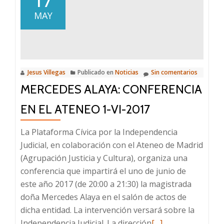
17
la
MAY
Plataforma
en
el
Ministerio
(Joaquín
Jesus Villegas
Publicado en
Noticias
Sin comentarios
Delgado)
MERCEDES ALAYA: CONFERENCIA
EN EL ATENEO 1-VI-2017
La Plataforma Cívica por la Independencia
Judicial, en colaboración con el Ateneo de Madrid
(Agrupación Justicia y Cultura), organiza una
conferencia que impartirá el uno de junio de
este año 2017 (de 20:00 a 21:30) la magistrada
doña Mercedes Alaya en el salón de actos de
dicha entidad. La intervención versará sobre la
Leer
Independencia Judicial. La dirección
[…]