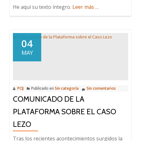
Acerca
He aquí su texto íntegro.
Leer más
…
deDenuncia
de
Plataforma
a
04
Fiscalía
MAY
sobre
caso
Lezo:
“Magistrada
amiga
PCIJ
Publicado en
Sin categoría
Sin comentarios
de
COMUNICADO DE LA
la
PLATAFORMA SOBRE EL CASO
casa”
LEZO
Tras los recientes acontecimientos surgidos la