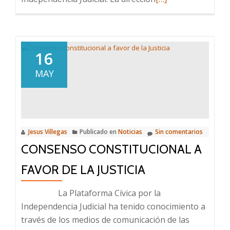
más
sobre
MERCEDES
ALAYA:
16
conferencia
MAY
en
el
Ateneo
1-
VI-
Jesus Villegas
Publicado en
Noticias
Sin comentarios
2017
CONSENSO CONSTITUCIONAL A
FAVOR DE LA JUSTICIA
La Plataforma Cívica por la
Independencia Judicial ha tenido conocimiento a
través de los medios de comunicación de las