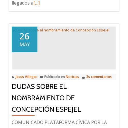
Leer
llegados a
[…]
más
sobre
Dimisión
del
26
promotor
MAY
de
la
acción
disciplinaria:
Jesús
Jesus Villegas
Publicado en
Noticias
3s comentarios
Fonseca-
DUDAS SOBRE EL
Herrero.
NOMBRAMIENTO DE
CONCEPCIÓN ESPEJEL
COMUNICADO PLATAFORMA CÍVICA POR LA