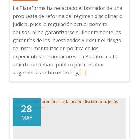
La Plataforma ha redactado el borrador de una
propuesta de reforma del régimen disciplinario
judicial pues la regulación actual permite
abusos, al no garantizarse suficientemente las
garantías de los investigados y existir el riesgo
de instrumentalización política de los
expedientes sancionadores. La Plataforma ha
abierto un debate público para recabar
Leer
sugerencias sobre el texto y,
[…]
más
sobre
Propuesta
de
28
reforma
MAY
del
régimen
disciplinario