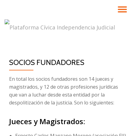
CA
Saltar
contenido
NA
SOCIOS FUNDADORES
En total los socios fundadores son 14 jueces y
magistrados, y 12 de otras profesiones jurídicas
que van a luchar desde esta entidad por la
despolitización de la justicia. Son lo siguientes:
Jueces y Magistrados:
Ernesto Carlos Manzano Moreno (asociación FJI).