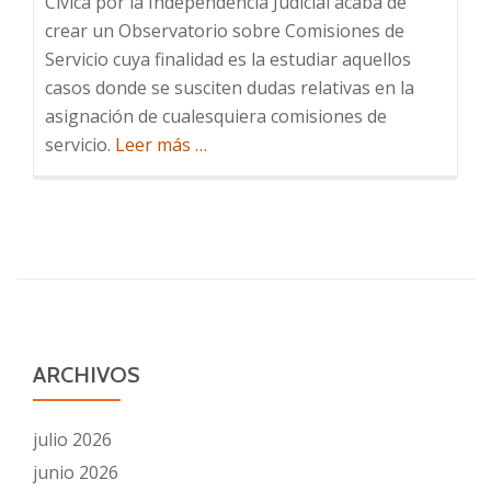
Cívica por la Independencia Judicial acaba de
crear un Observatorio sobre Comisiones de
Servicio cuya finalidad es la estudiar aquellos
casos donde se susciten dudas relativas en la
asignación de cualesquiera comisiones de
Acerca
servicio.
Leer más
…
deObservatorio
comisiones
de
Servicio
Judiciales
ARCHIVOS
julio 2026
junio 2026