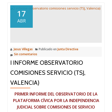
Plataforma
en
17
defensa
ABR
de
Poder
Judicial
Jesus Villegas
Publicado en
Junta Directiva
Sin comentarios
I INFORME OBSERVATORIO
COMISIONES SERVICIO (TSJ,
VALENCIA)
PRIMER INFORME DEL OBSERVATORIO DE LA
PLATAFORMA CÍVICA POR LA INDEPENDENCIA
JUDICIAL SOBRE COMISIONES DE SERVICIO