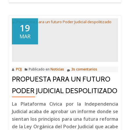
deLa
reforma
electoral
de
19
la
MAR
LOPJ
PCIJ
Publicado en
Noticias
3s comentarios
PROPUESTA PARA UN FUTURO
PODER JUDICIAL DESPOLITIZADO
La Plataforma Cívica por la Independencia
Judicial acaba de aprobar un informe donde se
sientan los principios para una futura reforma
de la Ley Orgánica del Poder Judicial que acabe