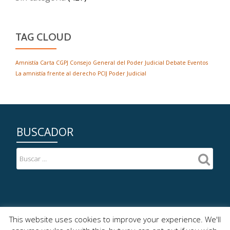
TAG CLOUD
Amnistía
Carta
CGPJ
Consejo General del Poder Judicial
Debate
Eventos
La amnistía frente al derecho
PCIJ
Poder Judicial
BUSCADOR
2020© Plataforma Cívica por la Independencia Judicial
This website uses cookies to improve your experience. We'll
Menú
Política de privacidad
Aviso Legal