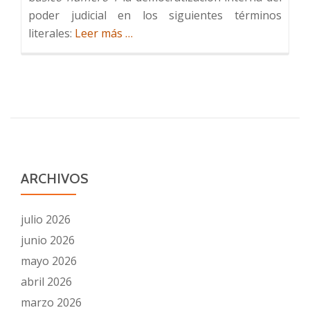
poder judicial en los siguientes términos
Acerca
literales:
Leer más
…
dePropuesta
para
un
futuro
Poder
Judicial
despolitizado
ARCHIVOS
julio 2026
junio 2026
mayo 2026
abril 2026
marzo 2026