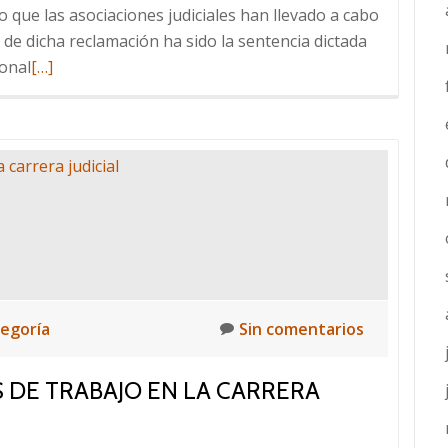
o que las asociaciones judiciales han llevado a cabo
o de dicha reclamación ha sido la sentencia dictada
Leer
ional
[…]
más
sobre
Cargas
de
trabajo
en
carrera
judicial:
informe
y
tegoría
Sin comentarios
comunicado
sobre
 DE TRABAJO EN LA CARRERA
voto
particular