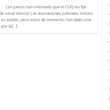
del
jueces han intentado que el CGPJ les fije
magistrado
 salud laboral. Las asociaciones judiciales incluso
Bodas
r su auxilio, pero estos de momento han dado una
Leer
 por la
[…]
más
sobre
Informe
sobre
las
cargas
de
trabajo
en
la
carrera
judicial