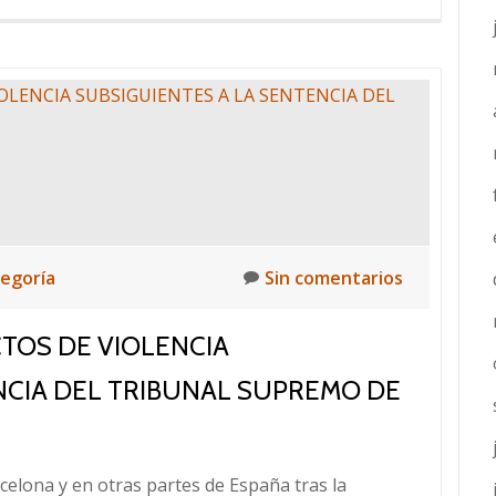
más
sobre
Derecho
y
Cine:
Logroño
(8/11/19):
investigación,
corrupción,
dinero
tegoría
Sin comentarios
negro
y
TOS DE VIOLENCIA
juicios
NCIA DEL TRIBUNAL SUPREMO DE
paralelos.
celona y en otras partes de España tras la