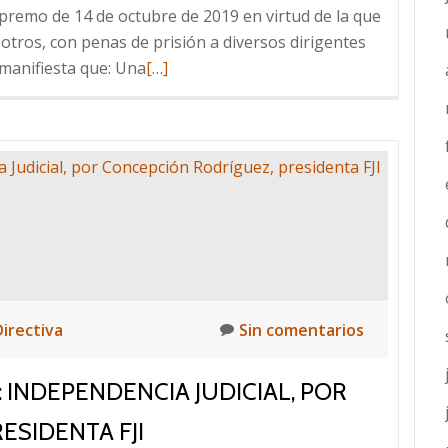
upremo de 14 de octubre de 2019 en virtud de la que
 otros, con penas de prisión a diversos dirigentes
Leer
 manifiesta que: Una
[…]
más
sobre
COMUNICADO
SOBRE
LOS
ACTOS
DE
VIOLENCIA
SUBSIGUIENTES
A
Directiva
Sin comentarios
LA
SENTENCIA
 INDEPENDENCIA JUDICIAL, POR
DEL
ESIDENTA FJI
TRIBUNAL