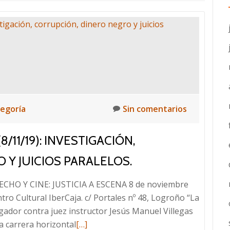
tegoría
Sin comentarios
/11/19): INVESTIGACIÓN,
 Y JUICIOS PARALELOS.
HO Y CINE: JUSTICIA A ESCENA 8 de noviembre
ntro Cultural IberCaja. c/ Portales nº 48, Logroño “La
gador contra juez instructor Jesús Manuel Villegas
Leer
la carrera horizontal
[…]