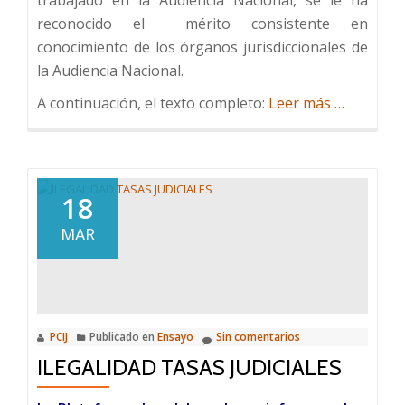
trabajado en la Audiencia Nacional, se le ha
reconocido el mérito consistente en
conocimiento de los órganos jurisdiccionales de
la Audiencia Nacional.
Acerca
A continuación, el texto completo:
Leer más
…
deNombra
President
Audiencia
Nacional
18
MAR
PCIJ
Publicado en
Ensayo
Sin comentarios
ILEGALIDAD TASAS JUDICIALES