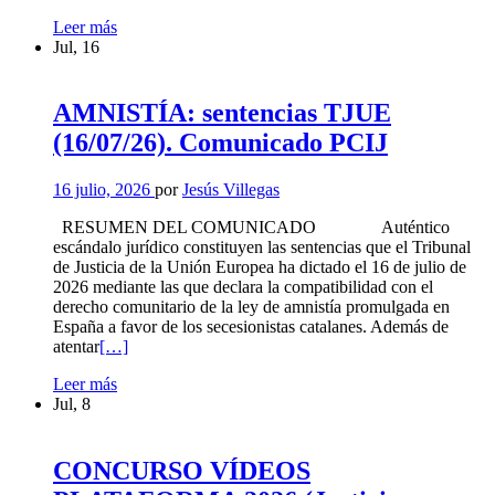
Espacio
Leer más
Twitter
Jul, 16
X:
21/07/26
(Tribunales
AMNISTÍA: sentencias TJUE
de
(16/07/26). Comunicado PCIJ
Instancia)
16 julio, 2026
por
Jesús Villegas
RESUMEN DEL COMUNICADO Auténtico
escándalo jurídico constituyen las sentencias que el Tribunal
de Justicia de la Unión Europea ha dictado el 16 de julio de
2026 mediante las que declara la compatibilidad con el
derecho comunitario de la ley de amnistía promulgada en
España a favor de los secesionistas catalanes. Además de
Leer
atentar
[…]
más
AMNISTÍA:
Leer más
sobre
sentencias
Jul, 8
AMNISTÍA:
TJUE
sentencias
(16/07/26).
TJUE
Comunicado
(16/07/26).
CONCURSO VÍDEOS
PCIJ
Comunicado