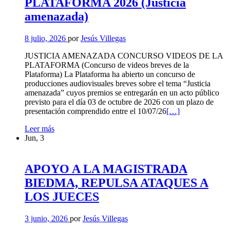
PLATAFORMA 2026 (Justicia
PCIJ
amenazada)
8 julio, 2026
por
Jesús Villegas
JUSTICIA AMENAZADA CONCURSO VIDEOS DE LA
PLATAFORMA (Concurso de videos breves de la
Plataforma) La Plataforma ha abierto un concurso de
producciones audiovisuales breves sobre el tema “Justicia
amenazada” cuyos premios se entregarán en un acto público
previsto para el día 03 de octubre de 2026 con un plazo de
Leer
presentación comprendido entre el 10/07/26
[…]
más
CONCURSO
Leer más
sobre
VÍDEOS
Jun, 3
CONCURSO
PLATAFORMA
VÍDEOS
2026
PLATAFORMA
(Justicia
2026
APOYO A LA MAGISTRADA
amenazada)
(Justicia
BIEDMA, REPULSA ATAQUES A
amenazada)
LOS JUECES
3 junio, 2026
por
Jesús Villegas