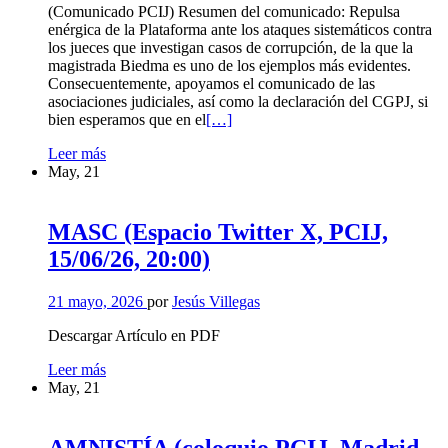
(Comunicado PCIJ) Resumen del comunicado: Repulsa
enérgica de la Plataforma ante los ataques sistemáticos contra
los jueces que investigan casos de corrupción, de la que la
magistrada Biedma es uno de los ejemplos más evidentes.
Consecuentemente, apoyamos el comunicado de las
asociaciones judiciales, así como la declaración del CGPJ, si
Leer
bien esperamos que en el
[…]
más
APOYO
Leer más
sobre
A
May, 21
APOYO
LA
A
MAGISTRADA
LA
BIEDMA,
MAGISTRADA
MASC (Espacio Twitter X, PCIJ,
REPULSA
BIEDMA,
15/06/26, 20:00)
ATAQUES
REPULSA
A
ATAQUES
LOS
A
21 mayo, 2026
por
Jesús Villegas
JUECES
LOS
JUECES
Descargar Artículo en PDF
MASC
Leer más
(Espacio
May, 21
Twitter
X,
PCIJ,
AMNISTÍA (coloquio PCIJ, Madrid,