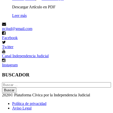
EL
CONTRA
JUEZ
EL
Descargar Artículo en PDF
DAVID
JUEZ
VALORES
MAMÁN
Leer más
DAVID
CONSTITUCIONALES
(Comunicado
MAMÁN
(Conferencia,
de
(Comunicado
pcijud@gmail.com
15/05/26)
la
de
Plataforma)
la
Facebook
Plataforma)
Twitter
Canal Independencia Judicial
Instagram
BUSCADOR
Buscar:
2020© Plataforma Cívica por la Independencia Judicial
Menú
Política de privacidad
Aviso Legal