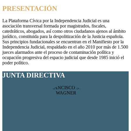
botón
PRESENTACIÓN
de
la
cabecera:VER
La Plataforma Cívica por la Independencia Judicial es una
VÍDEO
asociación transversal formada por magistrados, fiscales,
catedráticos, abogados, así como otros ciudadanos ajenos al ámbito
jurídico, constituida para la despolitización de la Justicia española.
Sus principios fundacionales se encuentran en el Manifiesto por la
Independencia Judicial, respaldado en el año 2010 por más de 1.500
jueces alarmados ante el proceso de contaminación política y
FRANCISCO SOSA WAGNER
ocupación progresiva del espacio judicial que desde 1985 inició el
Presidente
poder político.
JUNTA DIRECTIVA
JESÚS VILLEGAS
Secretario General