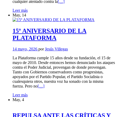
Leer
cualquier atentado contra la
[…]
más
CASO
Leer más
sobre
ZAPATERO:
May, 14
CASO
ATAQUES
ZAPATERO:
POLÍTICOS
ATAQUES
CONTRA
POLÍTICOS
15º ANIVERSARIO DE LA
LA
CONTRA
PLATAFORMA
JUSTICIA
LA
(comunicado,
JUSTICIA
PCIJ)
(comunicado,
14 mayo, 2026
por
Jesús Villegas
PCIJ)
La Plataforma cumple 15 años desde su fundación, el 15 de
mayo de 2010. Desde entonces hemos denunciado los ataques
contra el Poder Judicial, provengan de donde provengan.
Tanto con Gobiernos conservadores como progresistas,
apoyados por el Partido Popular, el Partido Socialista o
cualesquiera otros, nuestra voz ha sonado con la misma
Leer
fuerza. Pero no
[…]
más
15º
Leer más
sobre
ANIVERSARIO
May, 4
15º
DE
ANIVERSARIO
LA
DE
PLATAFORMA
LA
REPULSA ANTE LAS CRÍTICAS Y