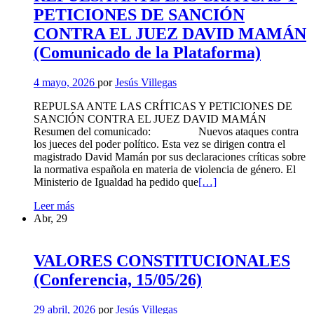
PLATAFORMA
PETICIONES DE SANCIÓN
CONTRA EL JUEZ DAVID MAMÁN
(Comunicado de la Plataforma)
4 mayo, 2026
por
Jesús Villegas
REPULSA ANTE LAS CRÍTICAS Y PETICIONES DE
SANCIÓN CONTRA EL JUEZ DAVID MAMÁN
Resumen del comunicado: Nuevos ataques contra
los jueces del poder político. Esta vez se dirigen contra el
magistrado David Mamán por sus declaraciones críticas sobre
la normativa española en materia de violencia de género. El
Leer
Ministerio de Igualdad ha pedido que
[…]
más
REPULSA
Leer más
sobre
ANTE
Abr, 29
REPULSA
LAS
ANTE
CRÍTICAS
LAS
Y
CRÍTICAS
VALORES CONSTITUCIONALES
PETICIONES
Y
(Conferencia, 15/05/26)
DE
PETICIONES
SANCIÓN
DE
CONTRA
SANCIÓN
29 abril, 2026
por
Jesús Villegas