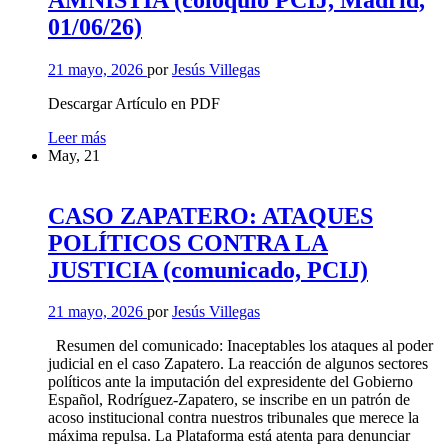
15/06/26,
01/06/26)
20:00)
21 mayo, 2026
por
Jesús Villegas
Descargar Artículo en PDF
AMNISTÍA
Leer más
(coloquio
May, 21
PCIJ,
Madrid,
01/06/26)
CASO ZAPATERO: ATAQUES
POLÍTICOS CONTRA LA
JUSTICIA (comunicado, PCIJ)
21 mayo, 2026
por
Jesús Villegas
Resumen del comunicado: Inaceptables los ataques al poder
judicial en el caso Zapatero. La reacción de algunos sectores
políticos ante la imputación del expresidente del Gobierno
Español, Rodríguez-Zapatero, se inscribe en un patrón de
acoso institucional contra nuestros tribunales que merece la
máxima repulsa. La Plataforma está atenta para denunciar