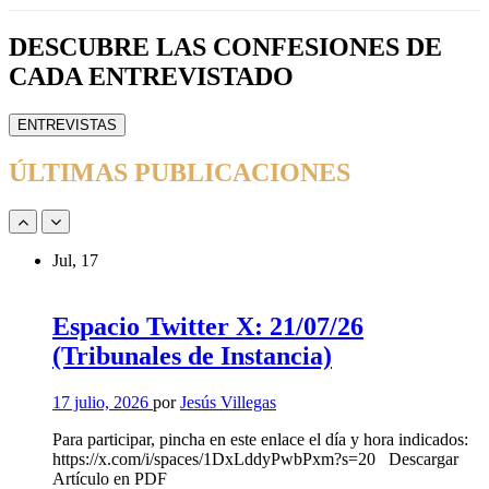
DESCUBRE LAS CONFESIONES DE
CADA ENTREVISTADO
Etiqueta
ENTREVISTAS
del
botón
ÚLTIMAS PUBLICACIONES
de
la
cinta:ENTREVISTAS
Navegación
Navegación
slider
slider
de
de
Jul, 17
entradas:
entradas:
Abajo
Arriba
Espacio Twitter X: 21/07/26
(Tribunales de Instancia)
17 julio, 2026
por
Jesús Villegas
Para participar, pincha en este enlace el día y hora indicados:
https://x.com/i/spaces/1DxLddyPwbPxm?s=20 Descargar
Artículo en PDF