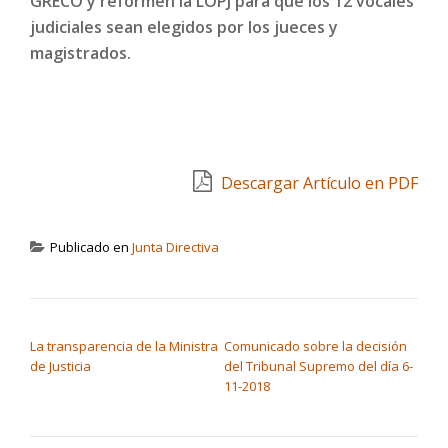
GRECO y reformen la LOPJ para que los 12 vocales
judiciales sean elegidos por los jueces y
magistrados.
Descargar Artículo en PDF
Publicado en
Junta Directiva
NAVEGACIÓN DE ENTRADAS
La transparencia de la Ministra
Comunicado sobre la decisión
de Justicia
del Tribunal Supremo del día 6-
11-2018