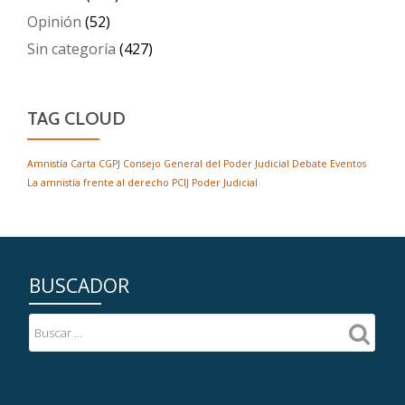
Opinión
(52)
Sin categoría
(427)
TAG CLOUD
Amnistía
Carta
CGPJ
Consejo General del Poder Judicial
Debate
Eventos
La amnistía frente al derecho
PCIJ
Poder Judicial
BUSCADOR