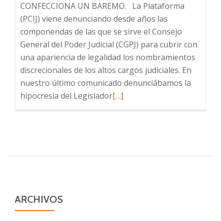
CONFECCIONA UN BAREMO. La Plataforma
(PCIJ) viene denunciando desde años las
componendas de las que se sirve el Consejo
General del Poder Judicial (CGPJ) para cubrir con
una apariencia de legalidad los nombramientos
discrecionales de los altos cargos judiciales. En
nuestro último comunicado denunciábamos la
Leer
hipocresía del Legislador
[…]
más
sobre
Futuros
nombramientos
del
CGPJ:
Traje
a
ARCHIVOS
medida.