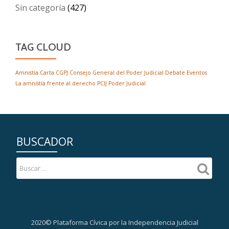
Sin categoría
(427)
TAG CLOUD
Amnistía
Carta
CGPJ
Consejo General del Poder Judicial
Debate
Eventos
La amnistía frente al derecho
PCIJ
Poder Judicial
BUSCADOR
2020© Plataforma Cívica por la Independencia Judicial