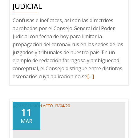
JUDICIAL
Confusas e ineficaces, así son las directrices
aprobadas por el Consejo General del Poder
Judicial con fecha de hoy para limitar la
propagación del coronavirus en las sedes de los
juzgados y tribunales de nuestro país. En un
ejemplo de redacción farragosa y ambigüedad
conceptual, el Consejo distingue entre distintos
Leer
escenarios cuya aplicación no se
[…]
más
sobre
CORONAVIRUS
Y
11
TRIBUNALES:
MAR
LA
PELIGROSA