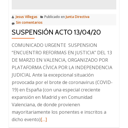
INDEFINICIÓN
DEL
CONSEJO
Jesus Villegas
Publicado en
Junta Directiva
Sin comentarios
GENERAL
SUSPENSIÓN ACTO 13/04/20
DEL
PODER
COMUNICADO URGENTE SUSPENSION
JUDICIAL
“ENCUENTRO REFORMAS EN JUSTICIA” DEL 13
DE MARZO EN VALENCIA, ORGANIZADO POR
PLATAFORMA CÍVICA POR LA INDEPENDENCIA
JUDICIAL Ante la excepcional situación
provocada por el brote de coronavirus (COVID-
19) en España (con una especial creciente
expansión en Madrid y en Comunidad
Valenciana, de donde provienen
mayoritariamente los ponentes e inscritos a
Leer
dicho evento)
[…]
más