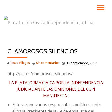
CA
Saltar
contenido
NA
CLAMOROSOS SILENCIOS
Jesus Villegas
Sin comentarios
11 septiembre, 2017
http://pcij.es/clamorosos-silencios/
LA PLATAFORMA CIVICA POR LA INDEPENDENCIA
JUDICIAL ANTE LAS OMISIONES DEL CGPJ
MANIFIESTA :
Este verano varios responsables políticos, entre
ellos la Presidenta de la CA de Andalucia y el