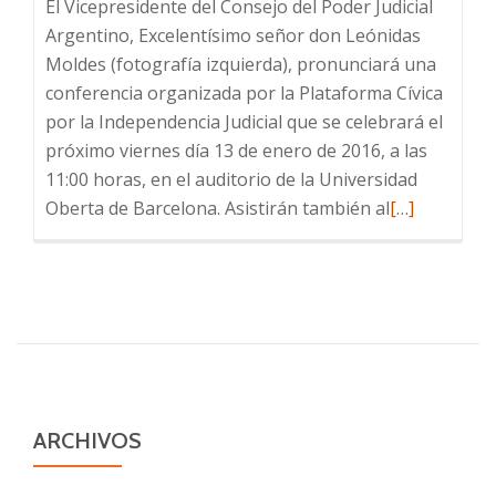
El Vicepresidente del Consejo del Poder Judicial
Argentino, Excelentísimo señor don Leónidas
Moldes (fotografía izquierda), pronunciará una
conferencia organizada por la Plataforma Cívica
por la Independencia Judicial que se celebrará el
próximo viernes día 13 de enero de 2016, a las
11:00 horas, en el auditorio de la Universidad
Leer
Oberta de Barcelona. Asistirán también al
[…]
más
sobre
INDEPENDE
Y
NOMBRAMI
JUDICIALES,
IGUALDAD
DE
ARCHIVOS
GÉNERO