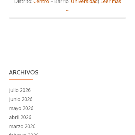
Acerc
Distrito:
Centro
– Barrio:
Universidad
)
Leer más
dePer
…
y
Justici
Elisa
Beni
y
Sául
Ceped
ARCHIVOS
julio 2026
junio 2026
mayo 2026
abril 2026
marzo 2026