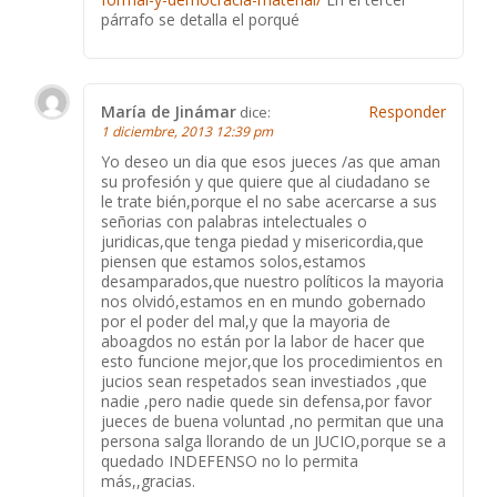
párrafo se detalla el porqué
María de Jinámar
Responder
dice:
1 diciembre, 2013 12:39 pm
Yo deseo un dia que esos jueces /as que aman
su profesión y que quiere que al ciudadano se
le trate bién,porque el no sabe acercarse a sus
señorias con palabras intelectuales o
juridicas,que tenga piedad y misericordia,que
piensen que estamos solos,estamos
desamparados,que nuestro políticos la mayoria
nos olvidó,estamos en en mundo gobernado
por el poder del mal,y que la mayoria de
aboagdos no están por la labor de hacer que
esto funcione mejor,que los procedimientos en
jucios sean respetados sean investiados ,que
nadie ,pero nadie quede sin defensa,por favor
jueces de buena voluntad ,no permitan que una
persona salga llorando de un JUCIO,porque se a
quedado INDEFENSO no lo permita
más,,gracias.