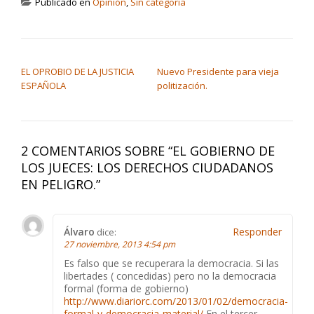
Publicado en
Opinión
,
Sin categoría
NAVEGACIÓN DE ENTRADAS
EL OPROBIO DE LA JUSTICIA
Nuevo Presidente para vieja
ESPAÑOLA
politización.
2 COMENTARIOS SOBRE “
EL GOBIERNO DE
LOS JUECES: LOS DERECHOS CIUDADANOS
EN PELIGRO.
”
Álvaro
Responder
dice:
27 noviembre, 2013 4:54 pm
Es falso que se recuperara la democracia. Si las
libertades ( concedidas) pero no la democracia
formal (forma de gobierno)
http://www.diariorc.com/2013/01/02/democracia-
formal-y-democracia-material/
En el tercer