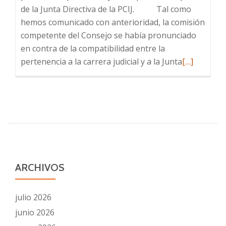
de la Junta Directiva de la PCIJ. Tal como
hemos comunicado con anterioridad, la comisión
competente del Consejo se había pronunciado
en contra de la compatibilidad entre la
Leer
pertenencia a la carrera judicial y a la Junta
[…]
más
sobre
NUEVAS
TRABAS
DEL
CONSEJO
A
LA
ARCHIVOS
PLATAFOR
julio 2026
junio 2026