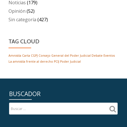
Noticias
(179)
Opinión
(52)
Sin categoría
(427)
TAG CLOUD
Amnistía
Carta
CGPJ
Consejo General del Poder Judicial
Debate
Eventos
La amnistía frente al derecho
PCIJ
Poder Judicial
BUSCADOR