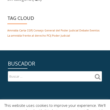
TAG CLOUD
Amnistía
Carta
CGPJ
Consejo General del Poder Judicial
Debate
Eventos
La amnistía frente al derecho
PCIJ
Poder Judicial
BUSCADOR
2020© Plataforma Cívica por la Independencia Judicial
This website uses cookies to improve your experience. We'll
Menú
Política de privacidad
Aviso Legal