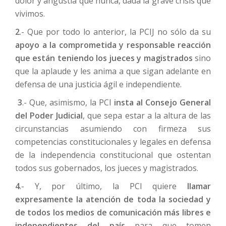
dolor y angustia que nunca, dada la grave crisis que
vivimos.
2
.- Que por todo lo anterior, la PCIJ no sólo da su
apoyo a la comprometida y responsable reacción
que están teniendo los jueces y magistrados
sino
que la aplaude y les anima a que sigan adelante en
defensa de una justicia ágil e independiente.
3
.- Que, asimismo, la PCI
insta al Consejo General
del Poder Judicial
, que sepa estar a la altura de las
circunstancias asumiendo con firmeza sus
competencias constitucionales y legales en defensa
de la independencia constitucional que ostentan
todos sus gobernados, los jueces y magistrados.
4
.- Y, por último, la PCI quiere
llamar
expresamente la atención de toda la sociedad y
de todos los medios de comunicación más libres e
independientes del país
para que tomen