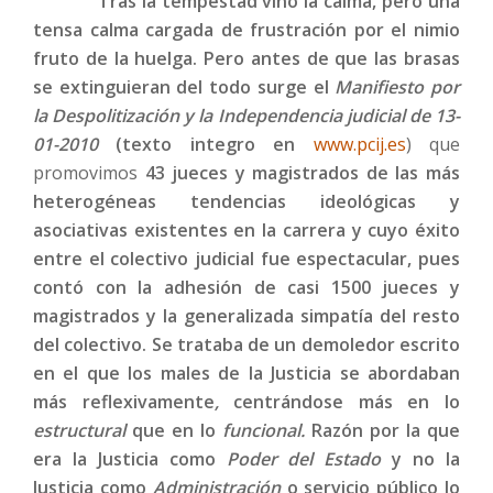
Tras la tempestad vino la calma, pero una
tensa calma cargada de frustración por el nimio
fruto de la huelga. Pero antes de que las brasas
se extinguieran del todo surge el
Manifiesto por
la Despolitización y la Independencia judicial de
13-
01-2010
(texto integro en
www.pcij.es
) que
promovimos
43 jueces y magistrados de las más
heterogéneas tendencias ideológicas y
asociativas existentes en la carrera y cuyo éxito
entre el colectivo judicial fue espectacular,
pues
contó con la adhesión de casi 1500 jueces y
magistrados
y la generalizada simpatía del resto
del colectivo. Se trataba de un demoledor escrito
en el que los males de la Justicia se abordaban
más reflexivamente
,
centrándose más en lo
estructural
que en lo
funcional.
Razón por la que
era la Justicia como
Poder del Estado
y no la
Justicia como
Administración
o servicio público lo