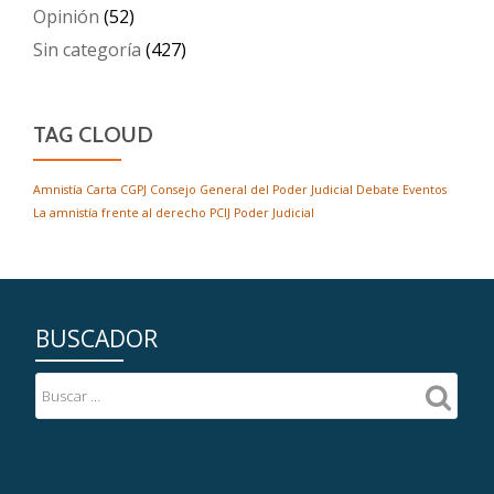
Opinión
(52)
Sin categoría
(427)
TAG CLOUD
Amnistía
Carta
CGPJ
Consejo General del Poder Judicial
Debate
Eventos
La amnistía frente al derecho
PCIJ
Poder Judicial
BUSCADOR